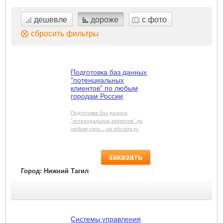
дешевле
дороже
с фото
сбросить фильтры
Подготовка баз данных
"потенциальных
клиентов" по любым
городам России
Подготовка баз данных
"потенциальных клиентов" по
любым горо... на info-torg.ru
заказать
Город: Нижний Тагил
Системы управления