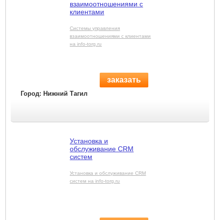
взаимоотношениями с
клиентами
Системы управления
взаимоотношениями с клиентами
на info-torg.ru
заказать
Город: Нижний Тагил
Установка и
обслуживание CRM
систем
Установка и обслуживание CRM
систем на info-torg.ru